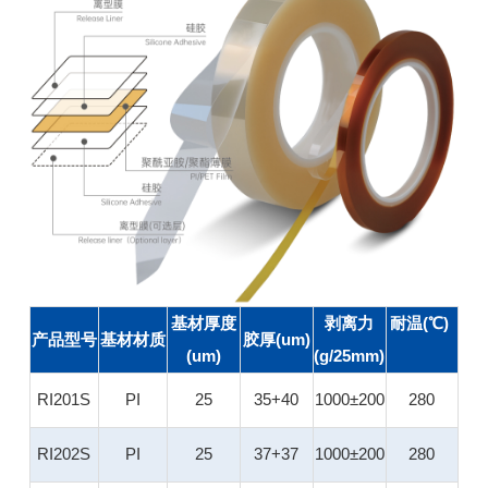
基材厚度
剥离力
耐温(℃)
产品型号
基材材质
胶厚(um)
(um)
(g/25mm)
RI201S
PI
25
35+40
1000±200
280
RI202S
PI
25
37+37
1000±200
280